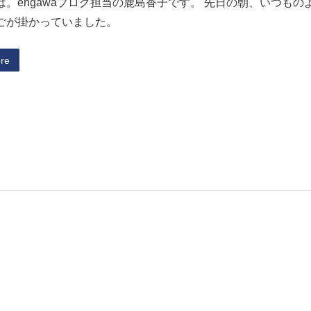
。engawaブログ担当の鹿島香子です。 先日の朝、いつものよ
ごが掛かっていました。
re