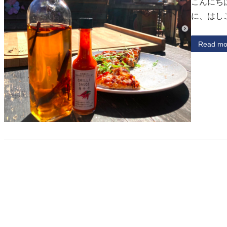
こんにちは
に、はし
Read mo