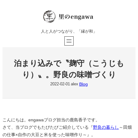
Skip
to
content
人と人がつながり、「縁が和」
泊まり込みで〝麹守（こうじも
り）〟。野良の味噌づくり
Blog
2022-02-01
alex
こんにちは。engawaブログ担当の鹿島香子です。
さて、当ブログでもたびたびご紹介している『
野良の暮らし
～田畑
の仕事×自作の大豆と米を使った味噌作り～』。