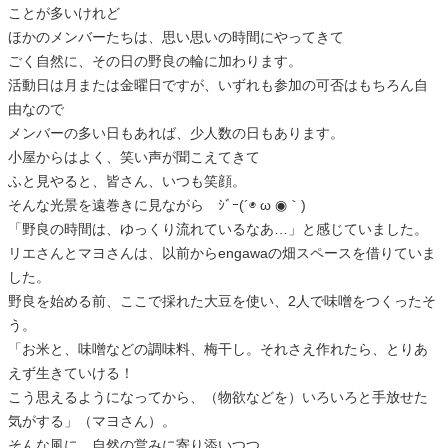
ことが多いけれど
ほかのメンバーたちは、思い思いの時間にやってきて
ごく自然に、その日の野良の輪に加わります。
活動日は月または金曜日ですが、いずれも参加の可否はもちろん自
由なので
メンバーの多い日もあれば、少人数の日もあります。
小屋からはよく、笑い声が聞こえてきて
ふと見やると、皆さん、いつも笑顔。
そんな光景を遠巻きに見ながら ｼﾞｰ(´◉ ω ◉｀)
「野良の時間は、ゆっくり流れているなあ…」と感じていました。
リエさんとマヨさんは、以前からengawaの畑スペースを借りていま
した。
野良を始める前、ここで採れた大豆を使い、2人で味噌をつくったそ
う。
「お米と、味噌などの調味料、梅干し。それさえ作れたら、とりあ
えず生きていける！
こう思えるようになってから、（物欲などを）いろいろと手放せた
気がする」（マヨさん）。
そんな風に、自然の営みに寄り添いつつ