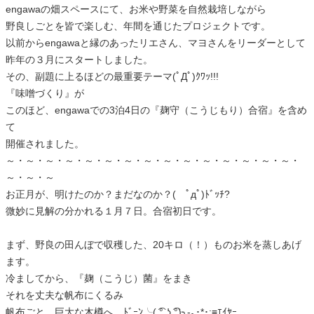
engawaの畑スペースにて、お米や野菜を自然栽培しながら
野良しごとを皆で楽しむ、年間を通じたプロジェクトです。
以前からengawaと縁のあったリエさん、マヨさんをリーダーとして
昨年の３月にスタートしました。
その、副題に上るほどの最重要テーマ(ﾟДﾟ)ｸﾜｯ!!!
『味噌づくり』が
このほど、engawaでの3泊4日の『麹守（こうじもり）合宿』を含め
て
開催されました。
～・～・～・～・～・～・～・～・～・～・～・～・～・～・～・
～・～・～
お正月が、明けたのか？まだなのか？( ﾟдﾟ)ﾄﾞｯﾁ?
微妙に見解の分かれる１月７日。合宿初日です。
まず、野良の田んぼで収穫した、20キロ（！）ものお米を蒸しあげ
ます。
冷ましてから、『麹（こうじ）菌』をまき
それを丈夫な帆布にくるみ
帆布ごと、巨大な木樽へ ﾄﾞｰﾝ╰( ͡° ͜ʖ ͡°)╮-｡･*･:≡ｴｲﾔｰ