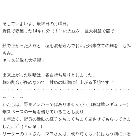
そしていよいよ、最終日の月曜日。
野良で収穫した14キロ分（！）の大豆を、巨大羽釜で茹で
茹で上がった大豆と、塩を混ぜ込んでおいた出来立ての麹を、もみ
もみ。
キッズ部隊も大活躍！
出来上がった味噌は、各自持ち帰りとしました。
麹の割合が多めなので、甘めの味噌に仕上がる予想です^^
～・～・～・～・～・～・～・～・～・～・～・～・～・～・～・
～・～・～
わたしは、野良メンバーではありませんが（自称は準レギュラー）
畑スペースの一角を借りていることもあり、
１年近く、野良の活動の様子をちょくちょく見させてもらってきま
した。ｼﾞｰ(´◉ ω ◉｀)
リーダーのリエさん、マヨさんは、朝９時くらいにはもう畑にいる