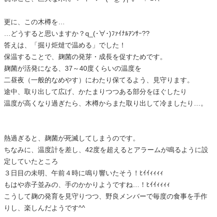
更に、この木樽を…
…どうすると思いますか？q_(･∀･)ﾌｧｲﾅﾙｱﾝｻｰ??
答えは、「掘り炬燵で温める」でした！
保温することで、麹菌の発芽・成長を促すためです。
麹菌が活発になる、37～40度くらいの温度を
二昼夜（一般的なめやす）にわたり保てるよう、見守ります。
途中、取り出して広げ、かたまりつつある部分をほぐしたり
温度が高くなり過ぎたら、木樽からまた取り出して冷ましたり…。
熱過ぎると、麹菌が死滅してしまうのです。
ちなみに、温度計を差し、42度を超えるとアラームが鳴るように設
定していたところ
３日目の未明、午前４時に鳴り響いたそう！ﾋｲｲｨｨｨｨ
もはや赤子並みの、手のかかりようですね…！ﾋｲｲｨｨｨｨ
こうして麹の発育を見守りつつ、野良メンバーで毎度の食事を手作
りし、楽しんだようです^^